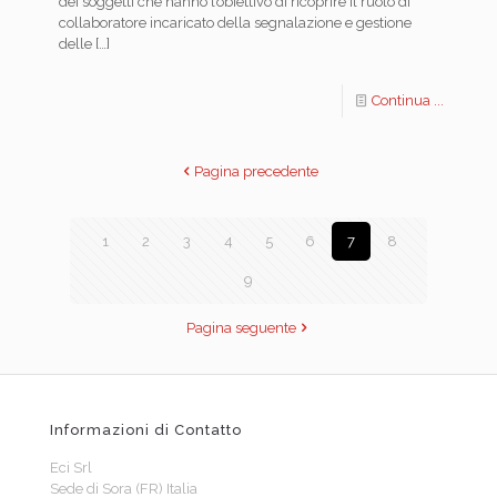
dei soggetti che hanno l’obiettivo di ricoprire il ruolo di
collaboratore incaricato della segnalazione e gestione
delle
[…]
Continua ...
Pagina precedente
1
2
3
4
5
6
7
8
9
Pagina seguente
Informazioni di Contatto
Eci Srl
Sede di Sora (FR) Italia