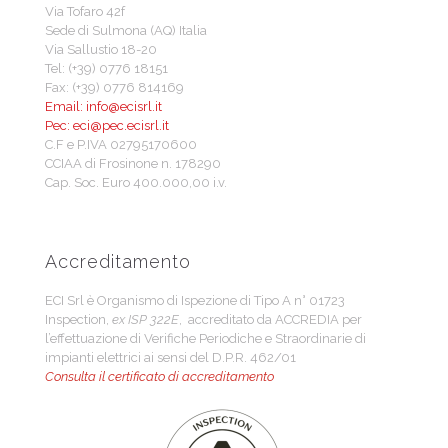
Via Tofaro 42f
Sede di Sulmona (AQ) Italia
Via Sallustio 18-20
Tel: (+39) 0776 18151
Fax: (+39) 0776 814169
Email: info@ecisrl.it
Pec: eci@pec.ecisrl.it
C.F e P.IVA 02795170600
CCIAA di Frosinone n. 178290
Cap. Soc. Euro 400.000,00 i.v.
Accreditamento
ECI Srl è Organismo di Ispezione di Tipo A n° 01723
Inspection,
ex ISP 322E
, accreditato da ACCREDIA per
l’effettuazione di Verifiche Periodiche e Straordinarie di
impianti elettrici ai sensi del D.P.R. 462/01
Consulta il certificato di accreditamento