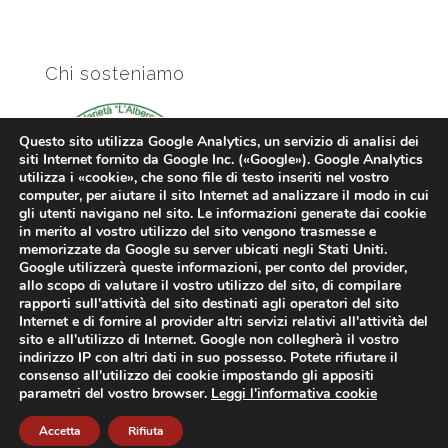
Chi sosteniamo
Questo sito utilizza Google Analytics, un servizio di analisi dei
siti Internet fornito da Google Inc. («Google»). Google Analytics
utilizza i «cookie», che sono file di testo inseriti nel vostro
computer, per aiutare il sito Internet ad analizzare il modo in cui
gli utenti navigano nel sito. Le informazioni generate dai cookie
in merito al vostro utilizzo del sito vengono trasmesse e
memorizzate da Google su server ubicati negli Stati Uniti.
Google utilizzerà queste informazioni, per conto del provider,
allo scopo di valutare il vostro utilizzo del sito, di compilare
rapporti sull'attività del sito destinati agli operatori del sito
Internet e di fornire al provider altri servizi relativi all'attività del
Copyright 2013-2026. Tutti i diritti riservati. Eci S.r.l.. Tutte le
sito e all'utilizzo di Internet. Google non collegherà il vostro
indirizzo IP con altri dati in suo possesso. Potete rifiutare il
immagini presenti sul sito sono o di proprietà o rilasciate in
consenso all'utilizzo dei cookie impostando gli appositi
licenza al webmaster.
Informativa sui cookie
-
Informativa
parametri del vostro browser.
Leggi l'informativa cookie
privacy
Accetta
Rifiuta