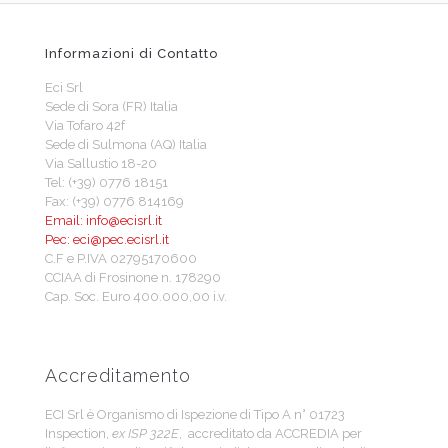
Informazioni di Contatto
Eci Srl
Sede di Sora (FR) Italia
Via Tofaro 42f
Sede di Sulmona (AQ) Italia
Via Sallustio 18-20
Tel: (+39) 0776 18151
Fax: (+39) 0776 814169
Email: info@ecisrl.it
Pec: eci@pec.ecisrl.it
C.F e P.IVA 02795170600
CCIAA di Frosinone n. 178290
Cap. Soc. Euro 400.000,00 i.v.
Accreditamento
ECI Srl è Organismo di Ispezione di Tipo A n° 01723
Inspection,
ex ISP 322E
, accreditato da ACCREDIA per