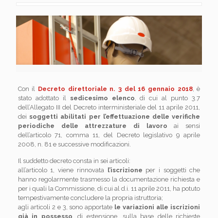
Con il
Decreto direttoriale n. 3 del 16 gennaio 2018
, è
stato adottato il
sedicesimo elenco
, di cui al punto 3.7
dell’Allegato III del Decreto interministeriale del 11 aprile 2011,
dei
soggetti abilitati per l’effettuazione delle verifiche
periodiche delle attrezzature di lavoro
ai sensi
dell’articolo 71, comma 11, del Decreto legislativo 9 aprile
2008, n. 81 e successive modificazioni.
Il suddetto decreto consta in sei articoli:
all’articolo 1, viene rinnovata
l’iscrizione
per i soggetti che
hanno regolarmente trasmesso la documentazione richiesta e
per i quali la Commissione, di cui al d.i. 11 aprile 2011, ha potuto
tempestivamente concludere la propria istruttoria;
agli articoli 2 e 3, sono apportate
le variazioni alle iscrizioni
già in possesso
, di estensione, sulla base delle richieste